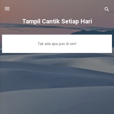
Langsung ke konten utama
Tampil Cantik Setiap Hari
P
Tak ada apa pun di sini!
o
s
t
i
n
g
a
n